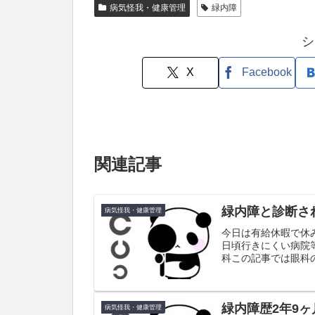
病気怪我・健康管理
緑内障
シ
X
Facebook
関連記事
緑内障と診断さ
病気怪我・健康管理
今日は有給休暇で休
日頃行きにくい病院等
科この記事では眼科
ニターを長時間見てると
緑内障歴2年9ヶ
病気怪我・健康管理