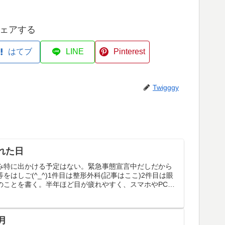
ェアする
はてブ
LINE
Pinterest
Twigggy
れた日
み特に出かける予定はない。緊急事態宣言中だしだから
をはしご(^_^)1件目は整形外科(記事はここ)2件目は眼
のことを書く。半年ほど目が疲れやすく、スマホやPCモ
目...
月