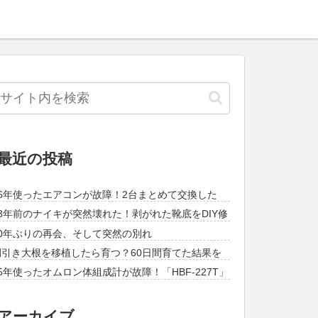
最近の投稿
26年使ったエアコンが故障！2台まとめて交換した
13年前のナイキが突然壊れた！剥がれた靴底をDIY修
理してみた
30年ぶりの再会、そして突然の別れ
間引き大根を移植したら育つ？60日間育てた結果を
紹介！
5年使ったオムロン体組成計が故障！「HBF-227T」
に買い替えてみた
アーカイブ