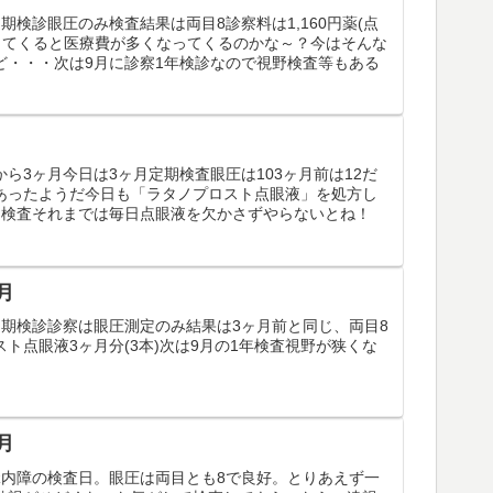
期検診眼圧のみ検査結果は両目8診察料は1,160円薬(点
取ってくると医療費が多くなってくるのかな～？今はそんな
ど・・・次は9月に診察1年検診なので視野検査等もある
ら3ヶ月今日は3ヶ月定期検査眼圧は103ヶ月前は12だ
あったようだ今日も「ラタノプロスト点眼液」を処方し
に検査それまでは毎日点眼液を欠かさずやらないとね！
月
定期検診診察は眼圧測定のみ結果は3ヶ月前と同じ、両目8
ト点眼液3ヶ月分(3本)次は9月の1年検査視野が狭くな
月
緑内障の検査日。眼圧は両目とも8で良好。とりあえず一