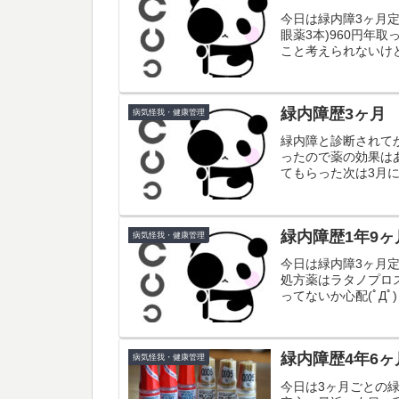
今日は緑内障3ヶ月定
眼薬3本)960円年
こと考えられないけ
緑内障歴3ヶ月
病気怪我・健康管理
緑内障と診断されてか
ったので薬の効果は
てもらった次は3月
緑内障歴1年9ヶ
病気怪我・健康管理
今日は緑内障3ヶ月
処方薬はラタノプロス
ってないか心配(ﾟДﾟ)
緑内障歴4年6ヶ
病気怪我・健康管理
今日は3ヶ月ごとの