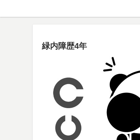
緑内障歴4年