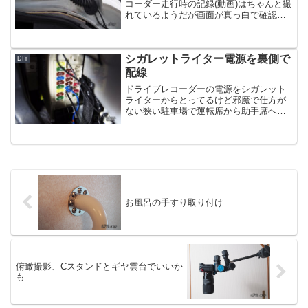
コーダー走行時の記録(動画)はちゃんと撮
れているようだが画面が真っ白で確認で
きない。動画はPCで再生して初めて確認
できる。もし事が起こって、その場で確
認することが求められた場合対応できな
シガレットライター電源を裏側で
い。それにドラレ...
DIY
配線
ドライブレコーダーの電源をシガレット
ライターからとってるけど邪魔で仕方が
ない狭い駐車場で運転席から助手席へ移
動するとき足に当たって邪魔！目障りな
ので裏側で配線することに赤丸が問題の
箇所
お風呂の手すり取り付け
俯瞰撮影、Cスタンドとギヤ雲台でいいか
も