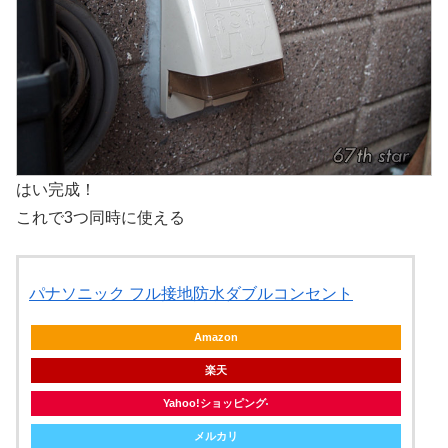
はい完成！
これで3つ同時に使える
パナソニック フル接地防水ダブルコンセント
Amazon
楽天
Yahoo!ショッピング
メルカリ