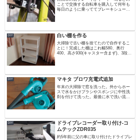
ことで交換する自転車を購入して何年も
毎日のように乗っててブレーキシュー交
換はこれがはじめてこれが交換する前の
ブレーキシュー
白い棚を作る
DIY
大掃除で古い棚を捨てたので自作するこ
とに！完成した棚はこれ幅580、奥行
400、高さ930(キャスター含まず)、3段色
は白キャスター付き材料 棚板
580*400*15 1枚 シナベニア 棚板
560*400*15 2枚 シナベニア 底板 ...
マキタ ブロワ充電式追加
DIY
年末の大掃除で窓を洗った。外からホー
スで水をかけブラシやスポンジに中性洗
剤を付けて洗った。最後に水で洗い流
し、ブロワで水滴飛ばし、ぞうきんで拭
き上げ、ガラスクリーナーで仕上げる。
ブロワで水滴を飛ばすと作業時間が大幅
に短縮できる。しかし手持ち...
ドライブレコーダー取り付け-コ
DIY
ムテックZDR035
約5年前に父の車に取り付けたドライブレ