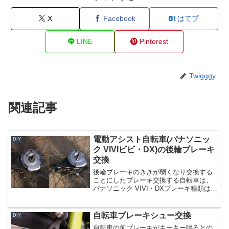
X
Facebook
はてブ
LINE
Pinterest
Twigggy
関連記事
電動アシスト自転車(パナソニッ
DIY
ク VIVIビビ・DX)の後輪ブレーキ
交換
後輪ブレーキのききが弱くなり交換する
ことにしたブレーキ交換する自転車は、
パナソニック VIVI・DXブレーキ種類は、
ローラーブレーキで型番"BR-IM31-R"さっ
そくamazonで検索して注文して届いた
(商品リンクは記事下)amazonで...
自転車ブレーキシュー交換
DIY
自転車の前ブレーキがキーキー鳴るとの