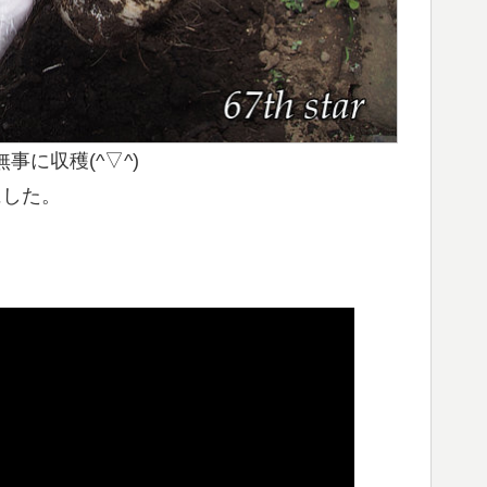
に収穫(^▽^)
にした。