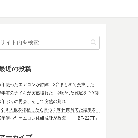
最近の投稿
26年使ったエアコンが故障！2台まとめて交換した
13年前のナイキが突然壊れた！剥がれた靴底をDIY修
理してみた
30年ぶりの再会、そして突然の別れ
間引き大根を移植したら育つ？60日間育てた結果を
紹介！
5年使ったオムロン体組成計が故障！「HBF-227T」
に買い替えてみた
アーカイブ