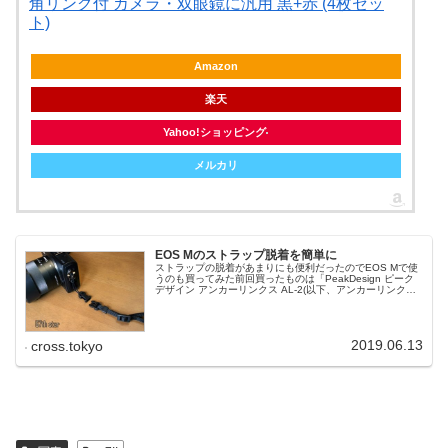
角リング付 カメラ・双眼鏡に汎用 黒+赤 (4枚セッ
ト)
Amazon
楽天
Yahoo!ショッピング
メルカリ
EOS Mのストラップ脱着を簡単に
ストラップの脱着があまりにも便利だったのでEOS Mで使
うのも買ってみた前回買ったものは「PeakDesign ピーク
デザイン アンカーリンクス AL-2(以下、アンカーリンク
ス)」、今回は「VKO アダプター付きカメラ クイックリリ
ースバ...
2019.06.13
cross.tokyo