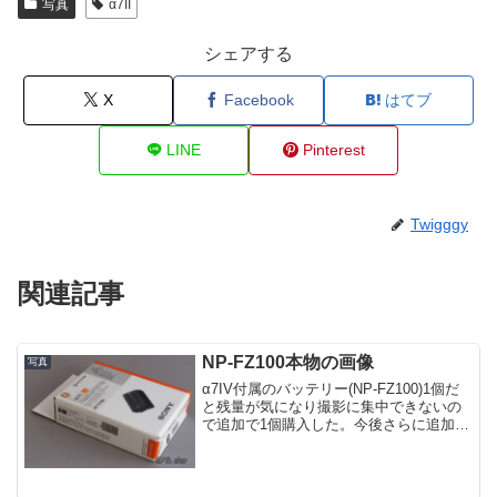
写真
α7II
シェアする
X
Facebook
はてブ
LINE
Pinterest
Twigggy
関連記事
NP-FZ100本物の画像
写真
α7IV付属のバッテリー(NP-FZ100)1個だ
と残量が気になり撮影に集中できないの
で追加で1個購入した。今後さらに追加す
るかもしれないのでパッケージ等の写真
を撮っておいた。理由は今回購入したの
は正規品なので、もし偽物をつかまされ
たらこの...