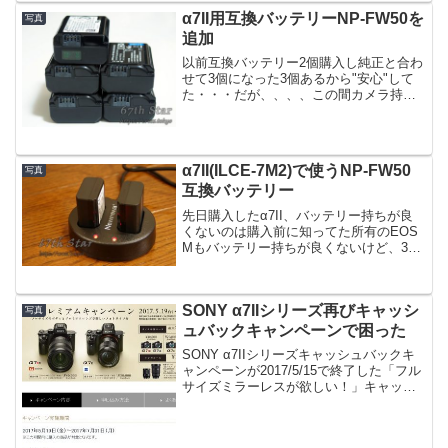
α7II用互換バッテリーNP-FW50を
写真
追加
以前互換バッテリー2個購入し純正と合わ
せて3個になった3個あるから"安心"して
た・・・だが、、、、この間カメラ持ち
出して気づいたカメラ装着済みのバッテ
リーが残りわずか・・・って事は、2個で
1日撮影か・・・厳しい！気になって撮影
枚数も少なくな...
α7II(ILCE-7M2)で使うNP-FW50
写真
互換バッテリー
先日購入したα7II、バッテリー持ちが良
くないのは購入前に知ってた所有のEOS
Mもバッテリー持ちが良くないけど、3個
用意したバッテリーで不足したことはな
いだからα7IIも3個用意することにする1
個カメラに付属してるから2個追加すれば
SONY α7IIシリーズ再びキャッシ
よいA...
写真
ュバックキャンペーンで困った
SONY α7IIシリーズキャッシュバックキ
ャンペーンが2017/5/15で終了した「フル
サイズミラーレスが欲しい！」キャッシ
ュバックキャンペーンに釣られそうで悩
んだEOS 5D2一眼レフがあるからと自分
に言い聞かせて無事キャンペーンをや