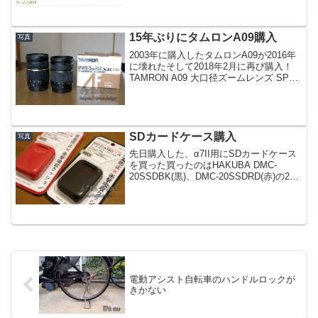
り...
15年ぶりにタムロンA09購入
写真
2003年に購入したタムロンA09が2016年
に壊れたそして2018年2月に再び購入！
TAMRON A09 大口径ズームレンズ SP
AF28-75mm F2.8 XR Di キヤノン用 フル
サイズ対応まだ製造してるんだね左が今
回購入、右が...
SDカードケース購入
写真
先日購入した、α7II用にSDカードケース
を買った買ったのはHAKUBA DMC-
20SSDBK(黒)、DMC-20SSDRD(赤)の2つ
1つはα7II用で、もう一つは息子にあげる
電動アシスト自転車のハンドルロックが
きかない